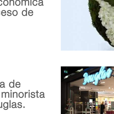
económica
ceso de
ia de
 minorista
uglas.