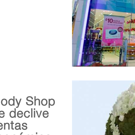
Body Shop
 declive
entas