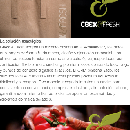
La solución estratégica:
Свеж & Fresh adopta un formato basado en la experiencia y los datos,
que integra de forma fluida marca, diseño y ejecución comercial. Los
alimentos frescos funcionan como ancla estratégica, respaldados por
zonificación flexible, merchandising premium, ecosistemas de food-to-go
y puntos de contacto digitales atractivos. El CRM personalizado, los
surtidos locales curados y las marcas propias premium refuerzan la
fidelidad y el margen. Este modelo integrado impulsa un crecimiento
consistente en conveniencia, compras de destino y alimentación urbana,
garantizando al mismo tiempo eficiencia operativa, escalabilidad y
relevancia de marca duradera.