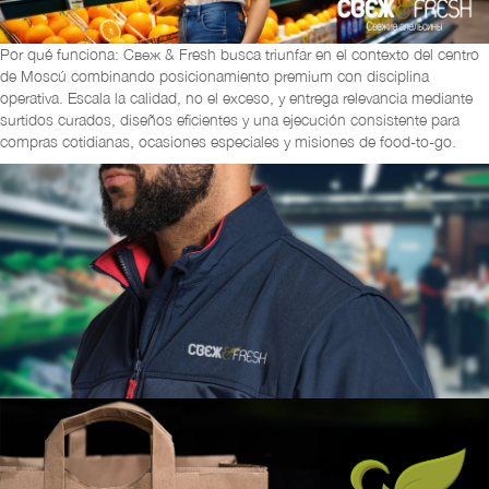
Por qué funciona: Свеж & Fresh busca triunfar en el contexto del centro
de Moscú combinando posicionamiento premium con disciplina
operativa. Escala la calidad, no el exceso, y entrega relevancia mediante
surtidos curados, diseños eficientes y una ejecución consistente para
compras cotidianas, ocasiones especiales y misiones de food-to-go.