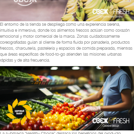
El entorno de la tienda se despliega como una experiencia serena,
intuitiva e inmersiva, donde los alimentos frescos actúan como corazón
emocional y motor comercial de la marca. Zonas cuidadosamente
coreografiadas guían al cliente de forma fluida por panadería, productos
frescos, charcutería, pastelería y espacios de comida preparada, mientras
que áreas específicas de food-to-go atienden las misiones urbanas
rápidas y de alta frecuencia.
La submarca “Healthy Choice” destaca los beneficios del producto,