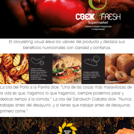
El storytelling visual eleva los valores del producto y destaca sus
beneficios nutricionales con claridad y confianza.
La cita del Pollo a la Parrilla dice: "Una de las cosas más maravillosas de
la vida es que, hagamos lo que hagamos, siempre podemos parar y
dedicar tiempo a la comida." La cita del Sándwich Ciabatta dice: "Nunca
trabajes antes del desayuno; y si tienes que trabajar antes de desayunar,
primero come."