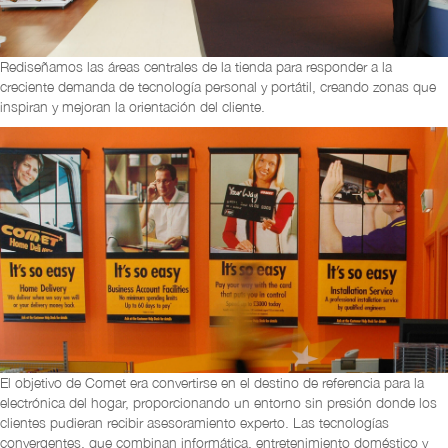
Rediseñamos las áreas centrales de la tienda para responder a la
creciente demanda de tecnología personal y portátil, creando zonas que
inspiran y mejoran la orientación del cliente.
El objetivo de Comet era convertirse en el destino de referencia para la
electrónica del hogar, proporcionando un entorno sin presión donde los
clientes pudieran recibir asesoramiento experto. Las tecnologías
convergentes, que combinan informática, entretenimiento doméstico y