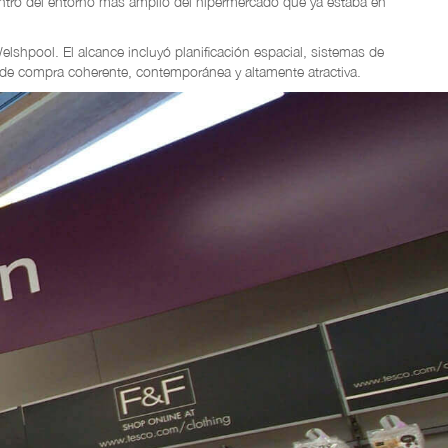
entro del entorno más amplio del hipermercado que ya estaba en
lshpool. El alcance incluyó planificación espacial, sistemas de
de compra coherente, contemporánea y altamente atractiva.