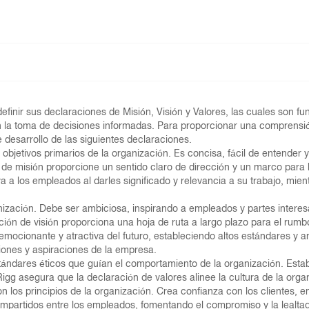
nir sus declaraciones de Misión, Visión y Valores, las cuales son fund
en la toma de decisiones informadas. Para proporcionar una comprensi
desarrollo de las siguientes declaraciones.
 objetivos primarios de la organización. Es concisa, fácil de entender 
de misión proporcione un sentido claro de dirección y un marco para 
va a los empleados al darles significado y relevancia a su trabajo, mie
nización. Debe ser ambiciosa, inspirando a empleados y partes interesa
ación de visión proporciona una hoja de ruta a largo plazo para el rum
ocionante y atractiva del futuro, estableciendo altos estándares y amp
iones y aspiraciones de la empresa.
estándares éticos que guían el comportamiento de la organización. Est
Rigg asegura que la declaración de valores alinee la cultura de la org
los principios de la organización. Crea confianza con los clientes, 
ompartidos entre los empleados, fomentando el compromiso y la lealtad