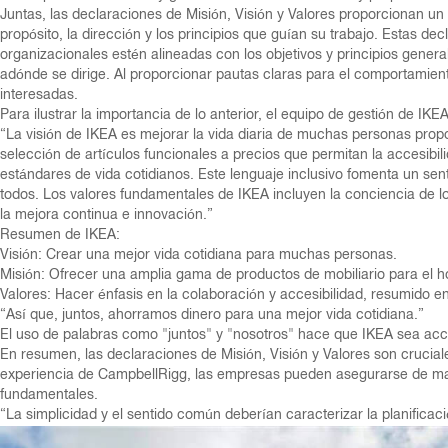
Juntas, las declaraciones de Misión, Visión y Valores proporcionan u
propósito, la dirección y los principios que guían su trabajo. Estas de
organizacionales estén alineadas con los objetivos y principios gener
adónde se dirige. Al proporcionar pautas claras para el comportamien
interesadas.
Para ilustrar la importancia de lo anterior, el equipo de gestión de IKE
“La visión de IKEA es mejorar la vida diaria de muchas personas prop
selección de artículos funcionales a precios que permitan la accesibil
estándares de vida cotidianos. Este lenguaje inclusivo fomenta un s
todos. Los valores fundamentales de IKEA incluyen la conciencia de los
la mejora continua e innovación.”
Resumen de IKEA:
Visión: Crear una mejor vida cotidiana para muchas personas.
Misión: Ofrecer una amplia gama de productos de mobiliario para el h
Valores: Hacer énfasis en la colaboración y accesibilidad, resumido en
“Así que, juntos, ahorramos dinero para una mejor vida cotidiana.”
El uso de palabras como "juntos" y "nosotros" hace que IKEA sea acces
En resumen, las declaraciones de Misión, Visión y Valores son cruciale
experiencia de CampbellRigg, las empresas pueden asegurarse de mant
fundamentales.
“La simplicidad y el sentido común deberían caracterizar la planificac