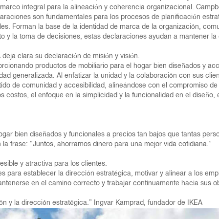
n marco integral para la alineación y coherencia organizacional. Cam
claraciones son fundamentales para los procesos de planificación estrat
ales. Forman la base de la identidad de marca de la organización, com
to y la toma de decisiones, estas declaraciones ayudan a mantener la 
A deja clara su declaración de misión y visión.
orcionando productos de mobiliario para el hogar bien diseñados y acc
idad generalizada. Al enfatizar la unidad y la colaboración con sus cli
entido de comunidad y accesibilidad, alineándose con el compromiso d
 costos, el enfoque en la simplicidad y la funcionalidad en el diseño,
ogar bien diseñados y funcionales a precios tan bajos que tantas per
 la frase: “Juntos, ahorramos dinero para una mejor vida cotidiana.”
ible y atractiva para los clientes.
s para establecer la dirección estratégica, motivar y alinear a los emp
enerse en el camino correcto y trabajar continuamente hacia sus obje
ión y la dirección estratégica.” Ingvar Kamprad, fundador de IKEA