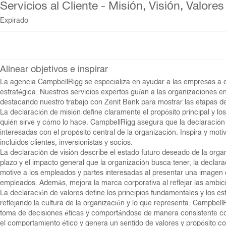
Servicios al Cliente - Misión, Visión, Valores
Expirado
Alinear objetivos e inspirar
La agencia CampbellRigg se especializa en ayudar a las empresas a defi
estratégica. Nuestros servicios expertos guían a las organizaciones 
destacando nuestro trabajo con Zenit Bank para mostrar las etapas de 
La declaración de misión define claramente el propósito principal y los
quién sirve y cómo lo hace. CampbellRigg asegura que la declaración 
interesadas con el propósito central de la organización. Inspira y moti
incluidos clientes, inversionistas y socios.
La declaración de visión describe el estado futuro deseado de la orga
plazo y el impacto general que la organización busca tener, la declar
motive a los empleados y partes interesadas al presentar una imagen em
empleados. Además, mejora la marca corporativa al reflejar las ambic
La declaración de valores define los principios fundamentales y los 
reflejando la cultura de la organización y lo que representa. Campbell
toma de decisiones éticas y comportándose de manera consistente con 
el comportamiento ético y genera un sentido de valores y propósito c