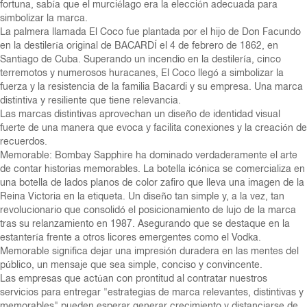
fortuna, sabía que el murciélago era la elección adecuada para
simbolizar la marca.
La palmera llamada El Coco fue plantada por el hijo de Don Facundo
en la destilería original de BACARDÍ el 4 de febrero de 1862, en
Santiago de Cuba. Superando un incendio en la destilería, cinco
terremotos y numerosos huracanes, El Coco llegó a simbolizar la
fuerza y la resistencia de la familia Bacardi y su empresa. Una marca
distintiva y resiliente que tiene relevancia.
Las marcas distintivas aprovechan un diseño de identidad visual
fuerte de una manera que evoca y facilita conexiones y la creación de
recuerdos.
Memorable: Bombay Sapphire ha dominado verdaderamente el arte
de contar historias memorables. La botella icónica se comercializa en
una botella de lados planos de color zafiro que lleva una imagen de la
Reina Victoria en la etiqueta. Un diseño tan simple y, a la vez, tan
revolucionario que consolidó el posicionamiento de lujo de la marca
tras su relanzamiento en 1987. Asegurando que se destaque en la
estantería frente a otros licores emergentes como el Vodka.
Memorable significa dejar una impresión duradera en las mentes del
público, un mensaje que sea simple, conciso y convincente.
Las empresas que actúan con prontitud al contratar nuestros
servicios para entregar "estrategias de marca relevantes, distintivas y
memorables" pueden esperar generar crecimiento y distanciarse de