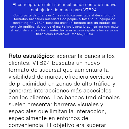
El concepto de mini sucursal actúa como un nuevo
embajador de marca para VTB24.
Como parte de una revisión estratégica orientada al desarrollo de
formatos bancarios minoristas de pequeño tamaño, el equipo de
marketing de VTB24 buscaba crear un formato con un modelo de
servicio multicanal, donde el marketing bancario aumentara con éxito
el valor de marca y los clientes tuvieran acceso rápido a los servicios
financieros.
Ubicación: Moscú, Rusia
Reto estratégico:
acercar la banca a los
clientes. VTB24 buscaba un nuevo
formato de sucursal que aumentara la
visibilidad de marca, ofreciera servicios
de proximidad en zonas de alto tráfico y
generara interacciones más accesibles
con los clientes. Los bancos tradicionales
suelen presentar barreras visuales y
espaciales que limitan la interacción,
especialmente en entornos de
conveniencia. El objetivo era superar