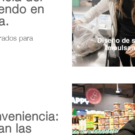
iendo en
a.
grados para
veniencia:
an las