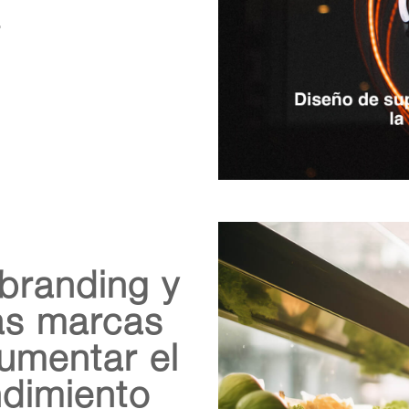
.
branding y
las marcas
umentar el
ndimiento