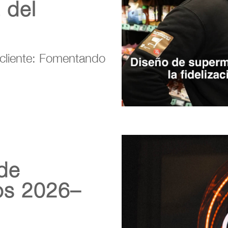
 del
cliente: Fomentando
de
os 2026–