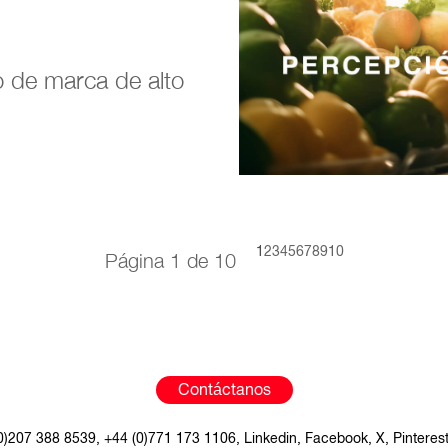
 de marca de alto
1
2
3
4
5
6
7
8
9
10
Página 1 de 10
Contáctanos
0)207 388 8539
,
+44 (0)771 173 1106
,
Linkedin
,
Facebook
,
X
,
Pinteres