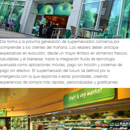
Dar forma a la próxima generación de supermercados comienza por
comprender a los clientes del mañana. Los retailers deben anticipar
expectativas en evolución, desde un mayor énfasis en alimentos frescos,
saludables y el bienestar, hasta la integración fluida de tecnología
avanzada como aplicaciones móviles, pago sin fricción y sistemas de
pago sin efectivo. El supermercado del futuro se definirá por la
inteligencia con la que responda a estas prioridades, creando
experiencias de compra más rápidas, personalizadas y gratificantes.