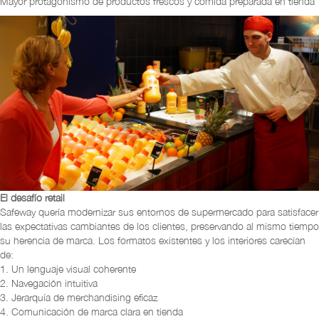
Mayor protagonismo de productos frescos y comida preparada en tienda
El desafío retail
Safeway quería modernizar sus entornos de supermercado para satisfacer
las expectativas cambiantes de los clientes, preservando al mismo tiempo
su herencia de marca. Los formatos existentes y los interiores carecían
de:
1. Un lenguaje visual coherente
2. Navegación intuitiva
3. Jerarquía de merchandising eficaz
4. Comunicación de marca clara en tienda