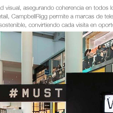
idad visual, asegurando coherencia en todos 
retail, CampbellRigg permite a marcas de te
stenible, convirtiendo cada visita en opor