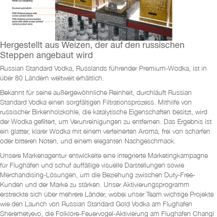
Hergestellt aus Weizen, der auf den russischen
Steppen angebaut wird
Russian Standard Vodka, Russlands führender Premium-Wodka, ist in
über 80 Ländern weltweit erhältlich.
Bekannt für seine außergewöhnliche Reinheit, durchläuft Russian
Standard Vodka einen sorgfältigen Filtrationsprozess. Mithilfe von
russischer Birkenholzkohle, die katalytische Eigenschaften besitzt, wird
der Wodka gefiltert, um Verunreinigungen zu entfernen. Das Ergebnis ist
ein glatter, klarer Wodka mit einem verfeinerten Aroma, frei von scharfen
oder bitteren Noten, und einem eleganten Nachgeschmack.
Unsere Markenagentur entwickelte eine integrierte Marketingkampagne
für Flughäfen und schuf auffällige visuelle Darstellungen sowie
Merchandising-Lösungen, um die Beziehung zwischen Duty-Free-
Kunden und der Marke zu stärken. Unser Aktivierungsprogramm
erstreckte sich über mehrere Länder, wobei unser Team wichtige Projekte
wie den Launch von Russian Standard Gold Vodka am Flughafen
Sheremetyevo, die Folklore-Feuervogel-Aktivierung am Flughafen Changi