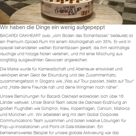
Wir haben die Dinge ein wenig aufgepeppt
BACARDI OAKHEART (was „vom Boden des Eichenfasses“ bedeutet) ist
ein Premium-Spiced-Rum mit einem Alkoholgehalt von 35%. Er wird in
speziell behandelten weißen Eichenfässern gereift, die ihm reichhaltige
rauchige und holzige Noten verleihen, und mit einer Mischung aus
sorgfältig ausgewählten Gewürzen angereichert.
Die Marke wurde für Kameradschaft und Abenteuer entwickelt und
verkörpert einen Geist der Erkundung und des Zusammenhalts,
zusammengefasst in Slogans wie „Was auf Tour passiert, bleibt auf Tour“
und „Halte deine Freunde nah und deine Wingmen noch näher“.
Unsere Bemühungen für Bacardi Oakheart erstreckten sich über 16
Länder weltweit. Unser Brand-Team setzte die Oakheart-Erzählung an
großen Flughäfen wie Schiphol, Kiew, Kopenhagen, Cancún, Mallorca
und München um. Wir arbeiteten eng mit dem Global Corporate
Communications-Team zusammen und boten kreative Lösungen für
Pop-up-Installationen und Point-of-Sale-Materialien. Ein
bemerkenswertes Beispiel für unsere globale Aktivierung war das