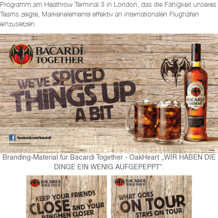
Programm am Heathrow Terminal 3 in London, das die Fähigkeit unseres
Teams zeigte, Markenelemente effektiv an internationalen Flughäfen
einzusetzen.
Branding-Material für Bacardi Together - OakHeart „WIR HABEN DIE
DINGE EIN WENIG AUFGEPEPPT“.