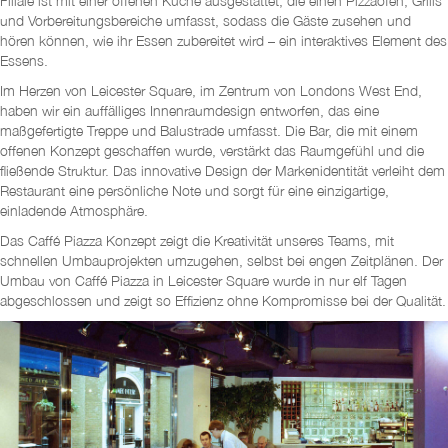
Filiale ist mit einer offenen Küche ausgestattet, die einen Pizzaofen, Grills
und Vorbereitungsbereiche umfasst, sodass die Gäste zusehen und
hören können, wie ihr Essen zubereitet wird – ein interaktives Element des
Essens.
Im Herzen von Leicester Square, im Zentrum von Londons West End,
haben wir ein auffälliges Innenraumdesign entworfen, das eine
maßgefertigte Treppe und Balustrade umfasst. Die Bar, die mit einem
offenen Konzept geschaffen wurde, verstärkt das Raumgefühl und die
fließende Struktur. Das innovative Design der Markenidentität verleiht dem
Restaurant eine persönliche Note und sorgt für eine einzigartige,
einladende Atmosphäre.
Das Caffé Piazza Konzept zeigt die Kreativität unseres Teams, mit
schnellen Umbauprojekten umzugehen, selbst bei engen Zeitplänen. Der
Umbau von Caffé Piazza in Leicester Square wurde in nur elf Tagen
abgeschlossen und zeigt so Effizienz ohne Kompromisse bei der Qualität.