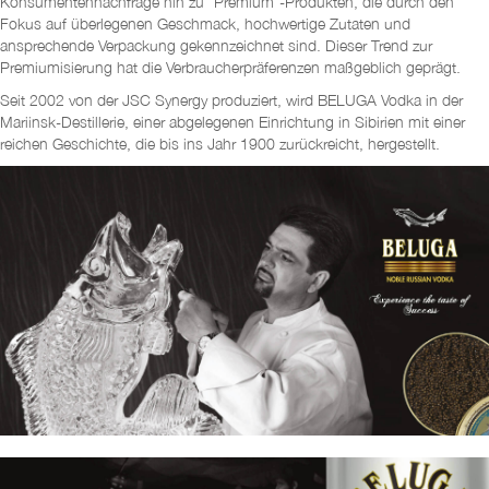
Konsumentennachfrage hin zu "Premium"-Produkten, die durch den
Fokus auf überlegenen Geschmack, hochwertige Zutaten und
ansprechende Verpackung gekennzeichnet sind. Dieser Trend zur
Premiumisierung hat die Verbraucherpräferenzen maßgeblich geprägt.
Seit 2002 von der JSC Synergy produziert, wird BELUGA Vodka in der
Mariinsk-Destillerie, einer abgelegenen Einrichtung in Sibirien mit einer
reichen Geschichte, die bis ins Jahr 1900 zurückreicht, hergestellt.