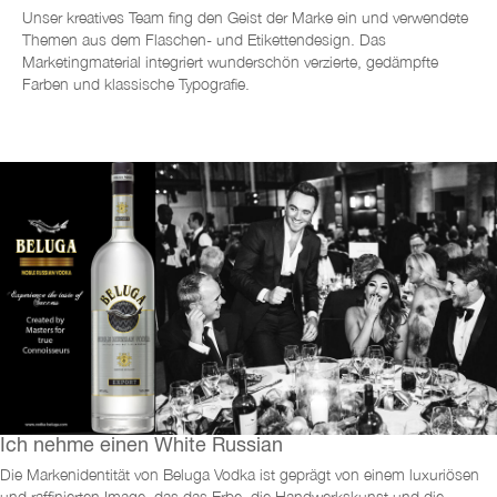
Unser kreatives Team fing den Geist der Marke ein und verwendete
Themen aus dem Flaschen- und Etikettendesign. Das
Marketingmaterial integriert wunderschön verzierte, gedämpfte
Farben und klassische Typografie.
Ich nehme einen White Russian
Die Markenidentität von Beluga Vodka ist geprägt von einem luxuriösen
und raffinierten Image, das das Erbe, die Handwerkskunst und die