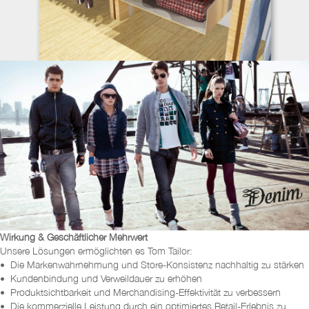
Wirkung & Geschäftlicher Mehrwert
Unsere Lösungen ermöglichten es Tom Tailor:
• Die Markenwahrnehmung und Store-Konsistenz nachhaltig zu stärken
• Kundenbindung und Verweildauer zu erhöhen
• Produktsichtbarkeit und Merchandising-Effektivität zu verbessern
• Die kommerzielle Leistung durch ein optimiertes Retail-Erlebnis zu