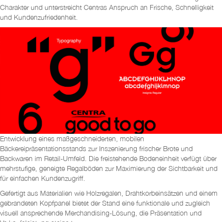
Charakter und unterstreicht Centras Anspruch an Frische, Schnelligkeit
und Kundenzufriedenheit.
Entwicklung eines maßgeschneiderten, mobilen
Bäckereipräsentationsstands zur Inszenierung frischer Brote und
Backwaren im Retail-Umfeld. Die freistehende Bodeneinheit verfügt über
mehrstufige, geneigte Regalböden zur Maximierung der Sichtbarkeit und
für einfachen Kundenzugriff.
Gefertigt aus Materialien wie Holzregalen, Drahtkorbeinsätzen und einem
gebrandeten Kopfpanel bietet der Stand eine funktionale und zugleich
visuell ansprechende Merchandising-Lösung, die Präsentation und