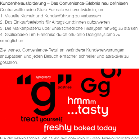
Kundenherausforderung – Das Convenience-Erlebnis neu definieren
Centra wollte seine Store-Formate weiterentwickeln, um:
1. Visuelle Klarheit und Kundenführung zu verbessern
2. Das Einkaufserlebnis für Alltagskund:innen aufzuwerten
3. Die Markenpräsenz über unterschiedliche Filialtypen hinweg zu stärken
4. Skalierbarkeit im Franchise durch effiziente Designsysteme zu
ermöglichen
Ziel war es, Convenience-Retail an veränderte Kundenerwartungen
anzupassen und jeden Besuch einfacher, schneller und attraktiver zu
gestalten.
Für die Marke Centra von Musgrave entwickelte unser Marketingteam eine