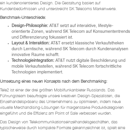
ein kundenorientiertes Design. Die Gestaltung basiert auf
Kundenbedürfnissen und unterstreicht SK Telecoms Markenwerte.
Benchmark-Unterschiede:
Design-Philosophie:
AT&T setzt auf interaktive, lifestyle-
orientierte Zonen, während SK Telecom auf Konsumententrends
und Differenzierung fokussiert ist.
Layout & Interaktion:
AT&T ersetzt klassische Verkaufstheken
durch Lerntische, während SK Telecom durch Kundenanalysen
innovative Räume schafft.
Technologieintegration:
AT&T nutzt digitale Beschilderung und
mobile Verkaufsstellen, während SK Telecom fortschrittliche
Technologien implementiert.
Umsetzung eines neuen Konzepts nach dem Benchmarking:
Tele2 ist einer der drei größten Mobilfunkanbieter Russlands. Das
Führungsteam beauftragte unsere kreativen Design-Spezialisten, die
Einzelhandelspräsenz des Unternehmens zu optimieren, indem neue
visuelle Merchandising-Lösungen für margenstarke Produktkategorien
eingeführt und die Effizienz am Point of Sale verbessert wurden.
Das Design von Telekommunikationseinzelhandelsgeschäften, das
typischerweise durch kompakte Formate gekennzeichnet ist, spielt eine