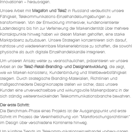
Innovationen – herausragen.
Unsere Arbeit mit
Megafon und Tele2
in Russland verdeutlicht unsere
Fähigkeit, Telekommunikations-Einzelhandelsumgebungen zu
transformieren. Von der Entwicklung immersiver, kundenorientierter
Ladendesigns bis hin zur Verfeinerung der Markenidentität über mehrere
Kontaktpunkte hinweg haben wir diesen Marken geholfen, eine starke
Marktpräsenz aufzubauen. Unsere Strategien konzentrieren sich darauf,
nahtlose und wiedererkennbare Markenerlebnisse zu schaffen, die sowohl
physische als auch digitale Einzelhandelskanäle integrieren.
Um unseren Ansatz weiter zu veranschaulichen, präsentieren wir unsere
Arbeit an der
Tele2-Retail-Branding- und Designentwicklung
, die zeigt,
wie wir Marken-konsistenz, Kundenbindung und Wettbewerbsfähigkeit
steigern. Durch strategische Branding-Materialien, Richtlinien und
maßgeschneiderte Designkonzepte stellen wir sicher, dass unsere
Kunden eine unverwechselbare und wirkungsvolle Markenpräsenz in der
sich ständig weiterentwickelnden Telekommunikationsbranche bewahren.
Der erste Schritt:
Die Benchmark-Phase eines Projekts ist der Ausgangspunkt und erste
Schritt im Prozess der Vereinheitlichung von "Marktforschungsrichtlinien"
im Design über verschiedene Kontinente hinweg.
Um künftige Trends im Telekommunikationseinzelhandel vorherzusagen,